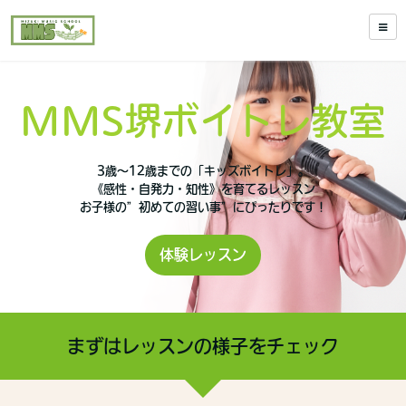
MMS堺ボイトレ教室
3歳～12歳までの「キッズボイトレ」。
《感性・自発力・知性》
を育てるレッスン
お子様の”初めての習い事”にぴったりです！
体験レッスン
まずはレッスンの様子をチェック